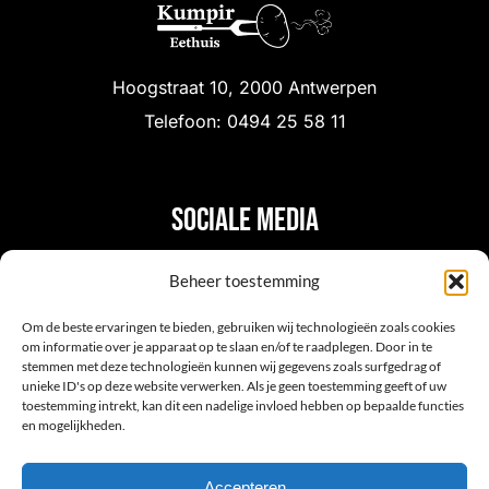
Hoogstraat 10, 2000 Antwerpen
Telefoon: 0494 25 58 11
Sociale media
Beheer toestemming
Om de beste ervaringen te bieden, gebruiken wij technologieën zoals cookies
om informatie over je apparaat op te slaan en/of te raadplegen. Door in te
stemmen met deze technologieën kunnen wij gegevens zoals surfgedrag of
unieke ID's op deze website verwerken. Als je geen toestemming geeft of uw
toestemming intrekt, kan dit een nadelige invloed hebben op bepaalde functies
en mogelijkheden.
HOME
MENU
GALERIJ
RESERVEREN
CONTACT
Accepteren