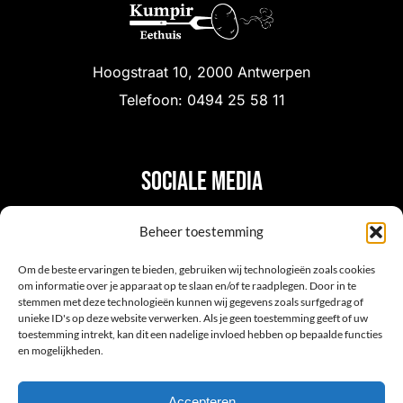
Hoogstraat 10, 2000 Antwerpen
Telefoon: 0494 25 58 11
Sociale media
Beheer toestemming
Om de beste ervaringen te bieden, gebruiken wij technologieën zoals cookies
om informatie over je apparaat op te slaan en/of te raadplegen. Door in te
stemmen met deze technologieën kunnen wij gegevens zoals surfgedrag of
unieke ID's op deze website verwerken. Als je geen toestemming geeft of uw
toestemming intrekt, kan dit een nadelige invloed hebben op bepaalde functies
en mogelijkheden.
HOME
MENU
GALERIJ
RESERVEREN
CONTACT
Accepteren