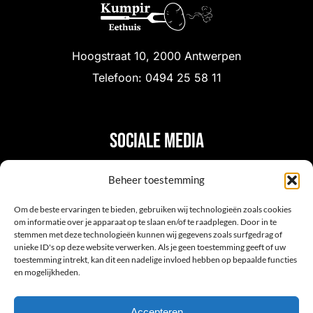
Hoogstraat 10, 2000 Antwerpen
Telefoon: 0494 25 58 11
Sociale media
Beheer toestemming
Om de beste ervaringen te bieden, gebruiken wij technologieën zoals cookies
om informatie over je apparaat op te slaan en/of te raadplegen. Door in te
stemmen met deze technologieën kunnen wij gegevens zoals surfgedrag of
unieke ID's op deze website verwerken. Als je geen toestemming geeft of uw
toestemming intrekt, kan dit een nadelige invloed hebben op bepaalde functies
en mogelijkheden.
HOME
MENU
GALERIJ
RESERVEREN
CONTACT
Accepteren